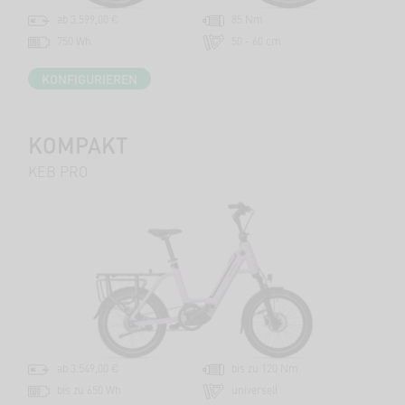
ab 3.599,00 €
85 Nm
750 Wh
50 - 60 cm
KONFIGURIEREN
KOMPAKT
KEB PRO
ab 3.549,00 €
bis zu 120 Nm
bis zu 650 Wh
universell