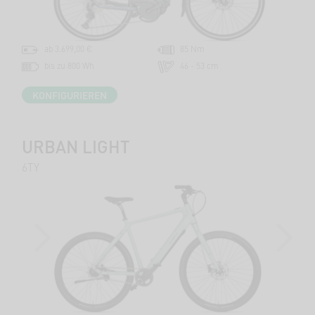
ab 3.699,00 €
85 Nm
bis zu 800 Wh
46 - 53 cm
KONFIGURIEREN
URBAN LIGHT
6TY
PREVIOUS
NEXT