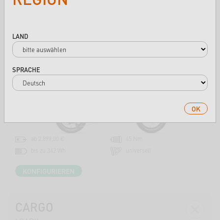
KOMPAKT
E-FOLDY
LAND
SPRACHE
OK
ab 2.899,00 €
45 Nm
bis zu 342 Wh
universell
KONFIGURIEREN
CARGO