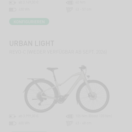
ab 3.149,00 €
60 Nm
430 Wh
43 - 57 cm
KONFIGURIEREN
URBAN LIGHT
REVO-C (WIEDER VERFÜGBAR AB SEPT. 2026)
ab 3.999,00 €
105 Nm (Boost 120 Nm)
600 Wh
43 - 48 cm