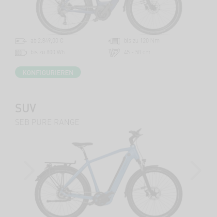
ab 2.849,00 €
bis zu 120 Nm
bis zu 800 Wh
45 - 58 cm
KONFIGURIEREN
SUV
SEB PURE RANGE
PREVIOUS
NEXT