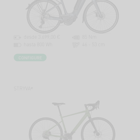
desde 3.699,00 €
85 Nm
hasta 800 Wh
46 - 53 cm
CONFIGURE
STRYVAᵉ