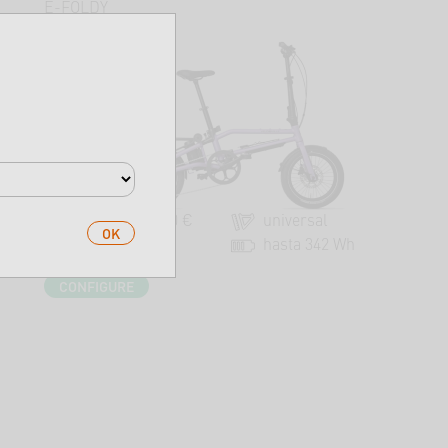
E-FOLDY
desde 2.899,00 €
universal
OK
45 Nm
hasta 342 Wh
CONFIGURE