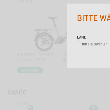
KEB PRO
BITTE W
LAND
desde 3.549,00 €
hasta 120 Nm
hasta 650 Wh
universal
CONFIGURE
CARGO
LOADY