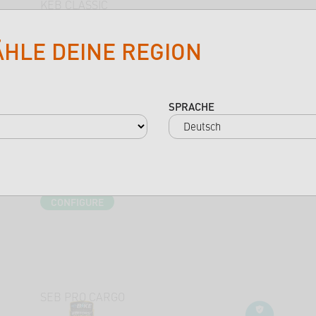
KEB CLASSIC
ÄHLE DEINE REGION
SPRACHE
desde 3.449,00 €
hasta 120 Nm
hasta 1050 Wh
universal
CONFIGURE
SEB PRO CARGO