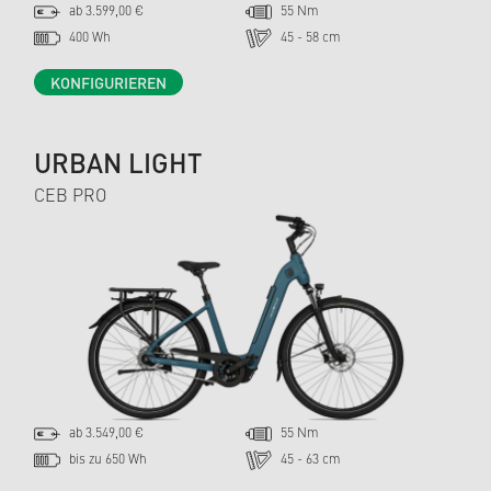
ab 3.599,00 €
55 Nm
400 Wh
45 - 58 cm
KONFIGURIEREN
URBAN LIGHT
CEB PRO
ab 3.549,00 €
55 Nm
bis zu 650 Wh
45 - 63 cm