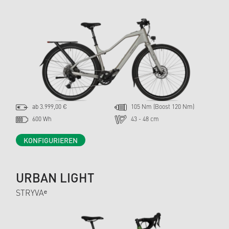
ab 3.999,00 €
105 Nm (Boost 120 Nm)
600 Wh
43 - 48 cm
KONFIGURIEREN
URBAN LIGHT
STRYVAᵉ