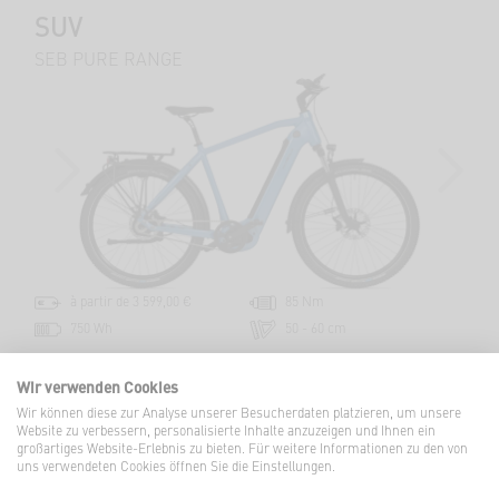
SUV
SEB PURE RANGE
PREVIOUS
NEXT
à partir de 3 599,00 €
85 Nm
750 Wh
50 - 60 cm
CONFIGURER
Wir verwenden Cookies
Wir können diese zur Analyse unserer Besucherdaten platzieren, um unsere
Website zu verbessern, personalisierte Inhalte anzuzeigen und Ihnen ein
© 2026 VELO DE VILLE
großartiges Website-Erlebnis zu bieten. Für weitere Informationen zu den von
uns verwendeten Cookies öffnen Sie die Einstellungen.
FAQ
FR |
€