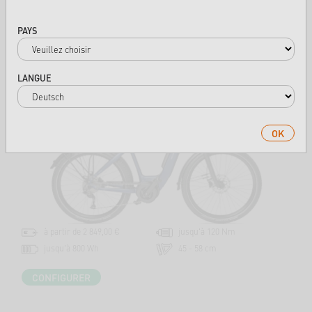
CONFIGURER
PAYS
SUV
LANGUE
SEB CLASSIC
OK
à partir de 2 849,00 €
jusqu'à 120 Nm
jusqu'à 800 Wh
45 - 58 cm
CONFIGURER